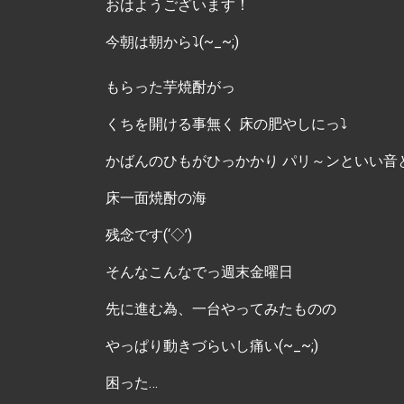
おはようございます！
今朝は朝から⤵(~_~;)
もらった芋焼酎がっ
くちを開ける事無く 床の肥やしにっ⤵
かばんのひもがひっかかり パリ～ンといい音
床一面焼酎の海
残念です(‘◇’)ゞ
そんなこんなでっ週末金曜日
先に進む為、一台やってみたものの
やっぱり動きづらいし痛い(~_~;)
困った…